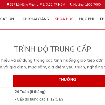
357 Lê Hồng Phong, P.2, Q.10, TP.HCM
Hotline: 1900 7060 - 
CATION
LỊCH KHAI GIẢNG
KHÓA HỌC
HỌC PHÍ
TH
TRÌNH ĐỘ TRUNG CẤP
iểu và sử dụng trong các tình huống giao tiếp đơn 
 và gia đình, mua sắm, địa điểm yêu thích, nghề ngh
THƯỜNG
24 Tuần (6 tháng)
- Cấp độ trung cấp 1: 12 tuần