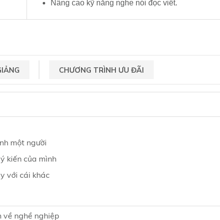
Nâng cao kỹ năng nghe nói đọc viết.
GIẢNG
CHƯƠNG TRÌNH ƯU ĐÃI
nh một người
ý kiến của mình
 với cái khác
n về nghề nghiệp