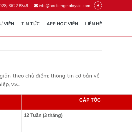
(028) 3622 8849
info@hoctiengmalaysia.com
Ư VIỆN
TIN TỨC
APP HỌC VIÊN
LIÊN HỆ
giản theo chủ điểm: thông tin cơ bản về
iệp, v.v…
CẤP TỐC
12 Tuần (3 tháng)