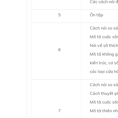
Các cách nói đ
5
Ôn tập
Cách nói so s
Mô tả cuộc số
Nói về sở thíc
6
Mô tả không g
kiến trúc, cơ s
các loại cửa h
Cách nói so sá
Cách thuyết p
Mô tả cuộc số
7
Mô tả thiên nh