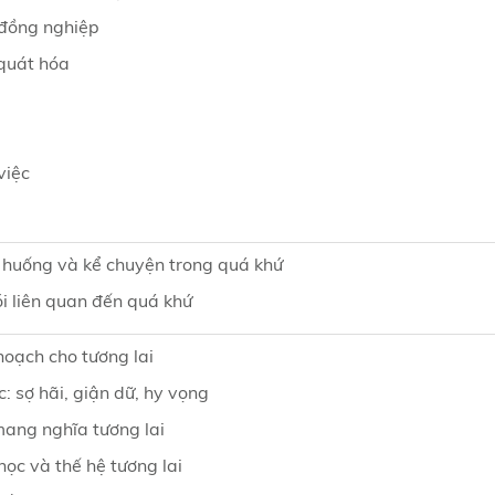
 đồng nghiệp
 quát hóa
việc
h huống và kể chuyện trong quá khứ
i liên quan đến quá khứ
hoạch cho tương lai
: sợ hãi, giận dữ, hy vọng
mang nghĩa tương lai
học và thế hệ tương lai