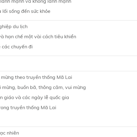
g lành mạnh và không lành mạnh
 lối sống đến sức khỏe
hiệp du lịch
à hạn chế một vài cách tiêu khiển
 các chuyến đi
 mừng theo truyền thống Mã Lai
ui mừng, buồn bã, thông cảm, vui mừng
n giáo và các ngày lễ quốc gia
trong truyền thống Mã Lai
gạc nhiên