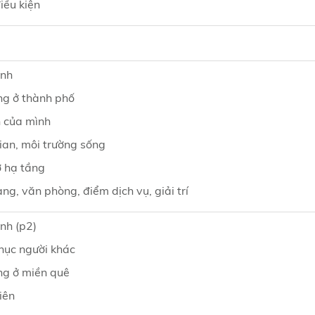
iều kiện
ánh
ng ở thành phố
h của mình
ian, môi trường sống
ở hạ tầng
àng, văn phòng, điểm dịch vụ, giải trí
nh (p2)
hục người khác
ng ở miền quê
iên