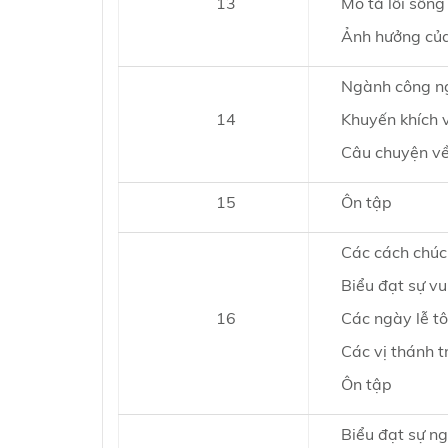
13
Mô tả lối sốn
Ảnh hưởng của
Ngành công ng
14
Khuyến khích v
Câu chuyện về
15
Ôn tập
Các cách chúc
Biểu đạt sự v
16
Các ngày lễ tô
Các vị thánh 
Ôn tập
Biểu đạt sự n