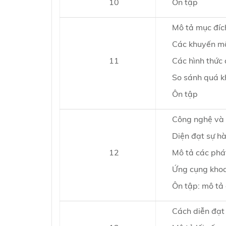
10
Ôn tập
Mô tả mục đíc
Các khuyến mã
11
Các hình thức
So sánh quá kh
Ôn tập
Công nghệ và 
Diện đạt sự hà
12
Mô tả các phá
Ứng cụng khoa
Ôn tập: mô tả 
Cách diễn đạt 